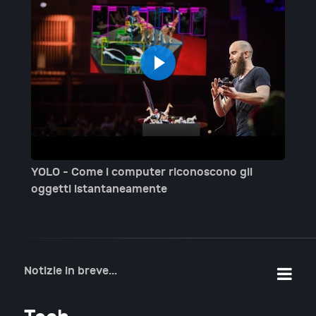
YOLO - Come i computer riconoscono gli
Com
oggetti istantaneamente
ph
Notizie in breve...